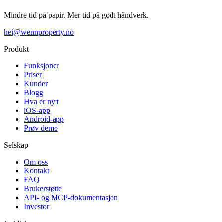
Mindre tid på papir. Mer tid på godt håndverk.
hei@wennproperty.no
Produkt
Funksjoner
Priser
Kunder
Blogg
Hva er nytt
iOS-app
Android-app
Prøv demo
Selskap
Om oss
Kontakt
FAQ
Brukerstøtte
API- og MCP-dokumentasjon
Investor