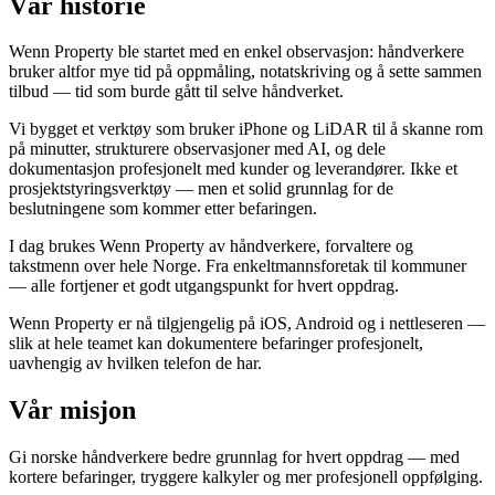
Vår historie
Wenn Property ble startet med en enkel observasjon: håndverkere
bruker altfor mye tid på oppmåling, notatskriving og å sette sammen
tilbud — tid som burde gått til selve håndverket.
Vi bygget et verktøy som bruker iPhone og LiDAR til å skanne rom
på minutter, strukturere observasjoner med AI, og dele
dokumentasjon profesjonelt med kunder og leverandører. Ikke et
prosjektstyringsverktøy — men et solid grunnlag for de
beslutningene som kommer etter befaringen.
I dag brukes Wenn Property av håndverkere, forvaltere og
takstmenn over hele Norge. Fra enkeltmannsforetak til kommuner
— alle fortjener et godt utgangspunkt for hvert oppdrag.
Wenn Property er nå tilgjengelig på iOS, Android og i nettleseren —
slik at hele teamet kan dokumentere befaringer profesjonelt,
uavhengig av hvilken telefon de har.
Vår misjon
Gi norske håndverkere bedre grunnlag for hvert oppdrag — med
kortere befaringer, tryggere kalkyler og mer profesjonell oppfølging.