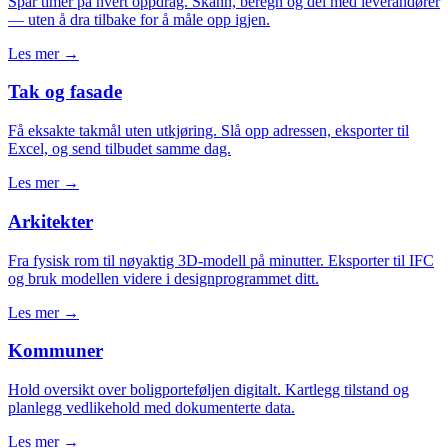
Spar timer på hvert oppdrag. Skann, beregn og del med leverandører
— uten å dra tilbake for å måle opp igjen.
Les mer →
Tak og fasade
Få eksakte takmål uten utkjøring. Slå opp adressen, eksporter til
Excel, og send tilbudet samme dag.
Les mer →
Arkitekter
Fra fysisk rom til nøyaktig 3D-modell på minutter. Eksporter til IFC
og bruk modellen videre i designprogrammet ditt.
Les mer →
Kommuner
Hold oversikt over boligporteføljen digitalt. Kartlegg tilstand og
planlegg vedlikehold med dokumenterte data.
Les mer →