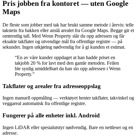
Pris jobben fra kontoret — uten Google
Maps
De fleste som jobber med tak har brukt samme metode i årevis: telle
takstein fra bakken eller anslå arealet fra Google Maps. Begge gir et
omtrentlig tall. Med Wenn Property slår du opp adressen og får
eksakte takflater og utvendige mål fra offentlige registre — på
sekunder. Ingen utkjøring nødvendig for å gi kunden et estimat.
“En av våre kunder oppdaget at han hadde priset en
takjobb 20 % for lavt med den gamle metoden. Feilen
ble synlig umiddelbart da han slo opp adressen i Wenn
Property.”
Takflater og arealer fra adresseoppslag
Ingen manuell oppmåling — verktøyet henter takflater, takvinkel og
veggareal automatisk fra offentlige registre.
Fungerer på alle enheter inkl. Android
Ingen LiDAR eller spesialutstyr nødvendig. Bare en nettleser og en
adresse.