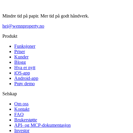
Mindre tid på papir. Mer tid på godt håndverk.
hei@wennproperty.no
Produkt
Funksjoner
Priser
Kunder
Blogg
Hva er nytt
iOS-app
Android-app
Prøv demo
Selskap
Om oss
Kontakt
FAQ
Brukerstøtte
API- og MCP-dokumentasjon
Investor