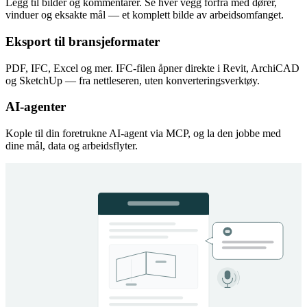
Legg til bilder og kommentarer. Se hver vegg forfra med dører,
vinduer og eksakte mål — et komplett bilde av arbeidsomfanget.
Eksport til bransjeformater
PDF, IFC, Excel og mer. IFC-filen åpner direkte i Revit, ArchiCAD
og SketchUp — fra nettleseren, uten konverteringsverktøy.
AI-agenter
Kople til din foretrukne AI-agent via MCP, og la den jobbe med
dine mål, data og arbeidsflyter.