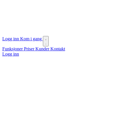
Logg inn
Kom i gang
Funksjoner
Priser
Kunder
Kontakt
Logg inn