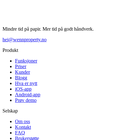
Mindre tid på papir. Mer tid på godt håndverk.
hei@wennproperty.no
Produkt
Funksjoner
Priser
Kunder
Blogg
Hva er nytt
iOS-app
Android-app
Prøv demo
Selskap
Om oss
Kontakt
FAQ
Brukerstøtte